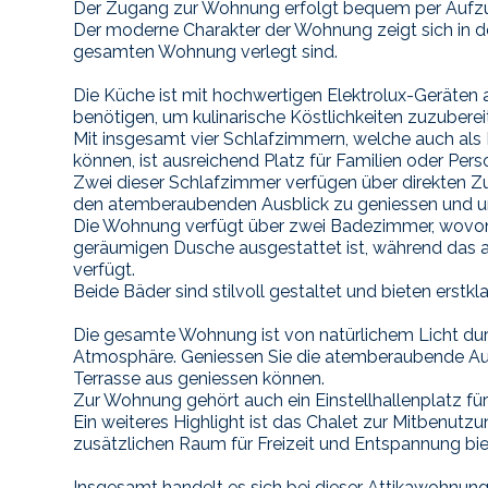
Der Zugang zur Wohnung erfolgt bequem per Aufzug, 
Der moderne Charakter der Wohnung zeigt sich in de
gesamten Wohnung verlegt sind.
Die Küche ist mit hochwertigen Elektrolux-Geräten a
benötigen, um kulinarische Köstlichkeiten zuzuberei
Mit insgesamt vier Schlafzimmern, welche auch al
können, ist ausreichend Platz für Familien oder Pe
Zwei dieser Schlafzimmer verfügen über direkten Zu
den atemberaubenden Ausblick zu geniessen und u
Die Wohnung verfügt über zwei Badezimmer, wovon 
geräumigen Dusche ausgestattet ist, während das
verfügt.
Beide Bäder sind stilvoll gestaltet und bieten erstk
Die gesamte Wohnung ist von natürlichem Licht durc
Atmosphäre. Geniessen Sie die atemberaubende Aus
Terrasse aus geniessen können.
Zur Wohnung gehört auch ein Einstellhallenplatz für
Ein weiteres Highlight ist das Chalet zur Mitbenut
zusätzlichen Raum für Freizeit und Entspannung bie
Insgesamt handelt es sich bei dieser Attikawohnu