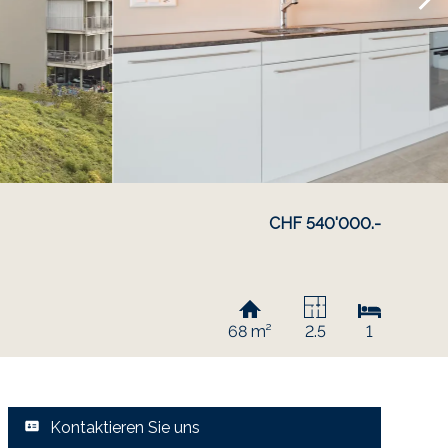
CHF 540'000.-
68 m²
2.5
1
Kontaktieren Sie uns