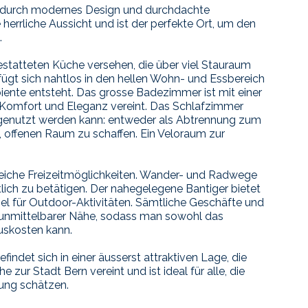
durch modernes Design und durchdachte
herrliche Aussicht und ist der perfekte Ort, um den
.
estatteten Küche versehen, die über viel Stauraum
fügt sich nahtlos in den hellen Wohn- und Essbereich
iente entsteht. Das grosse Badezimmer ist mit einer
 Komfort und Eleganz vereint. Das Schlafzimmer
el genutzt werden kann: entweder als Abtrennung zum
 offenen Raum zu schaffen. Ein Veloraum zur
lreiche Freizeitmöglichkeiten. Wander- und Radwege
tlich zu betätigen. Der nahegelegene Bantiger bietet
iel für Outdoor-Aktivitäten. Sämtliche Geschäfte und
n unmittelbarer Nähe, sodass man sowohl das
auskosten kann.
ndet sich in einer äusserst attraktiven Lage, die
zur Stadt Bern vereint und ist ideal für alle, die
ung schätzen.