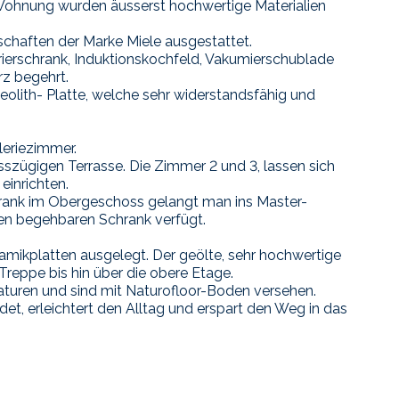
Wohnung wurden äusserst hochwertige Materialien
schaften der Marke Miele ausgestattet.
ierschrank, Induktionskochfeld, Vakumierschublade
rz begehrt.
olith- Platte, welche sehr widerstandsfähig und
leriezimmer.
szügigen Terrasse. Die Zimmer 2 und 3, lassen sich
einrichten.
rank im Obergeschoss gelangt man ins Master-
ren begehbaren Schrank verfügt.
amikplatten ausgelegt. Der geölte, sehr hochwertige
Treppe bis hin über die obere Etage.
aturen und sind mit Naturofloor-Boden versehen.
et, erleichtert den Alltag und erspart den Weg in das