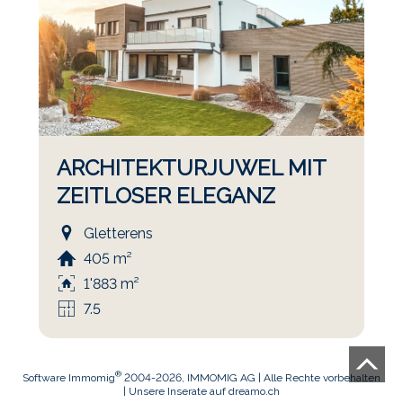
ARCHITEKTURJUWEL MIT
ZEITLOSER ELEGANZ
Gletterens
405 m²
1'883 m²
7.5
®
Software Immomig
2004-2026, IMMOMIG AG | Alle Rechte vorbehalten
| Unsere Inserate auf
dreamo.ch