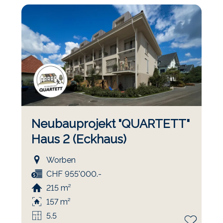
Neubauprojekt "QUARTETT"
Haus 2 (Eckhaus)
Worben
CHF 955'000.-
215 m²
157 m²
5.5