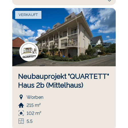
VERKAUFT
Neubauprojekt "QUARTETT"
Haus 2b (Mittelhaus)
Worben
215 m²
102 m²
5.5