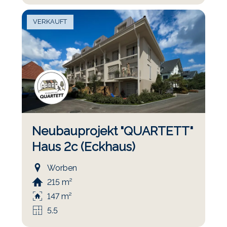
VERKAUFT
Neubauprojekt "QUARTETT"
Haus 2c (Eckhaus)
Worben
215 m²
147 m²
5.5