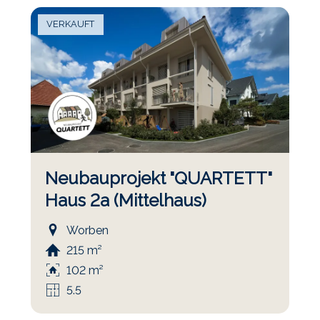
VERKAUFT
Neubauprojekt "QUARTETT"
Haus 2a (Mittelhaus)
Worben
215 m²
102 m²
5.5