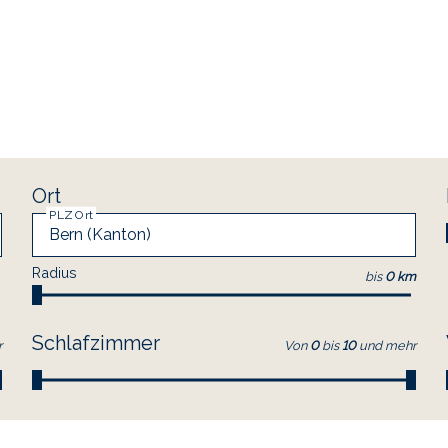
Ort
PLZ Ort
Radius
bis
0 km
Schlafzimmer
r
Von
0
bis
10
und mehr