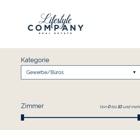
Kategorie
Gewerbe/Büros
Zimmer
Von
0
bis
10
und meh