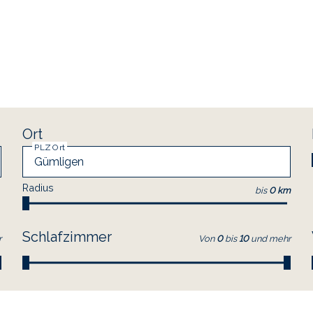
Ort
PLZ Ort
Radius
bis
0 km
Schlafzimmer
r
Von
0
bis
10
und mehr